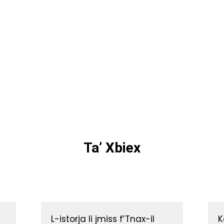
Ta’ Xbiex
L-istorja li jmiss f’Tnax-il
K