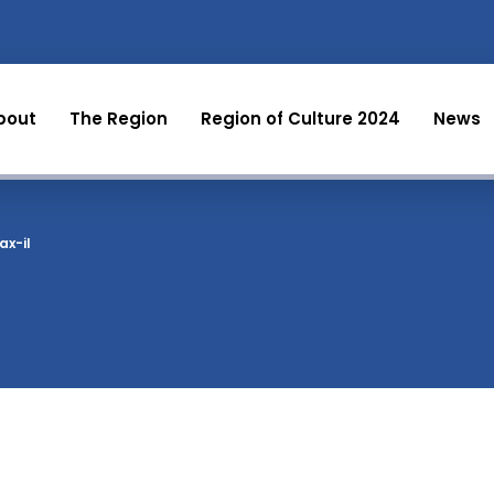
bout
The Region
Region of Culture 2024
News
ax-il