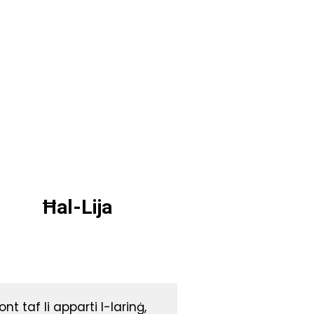
Ħal-Lija
ont taf li apparti l-larinġ,