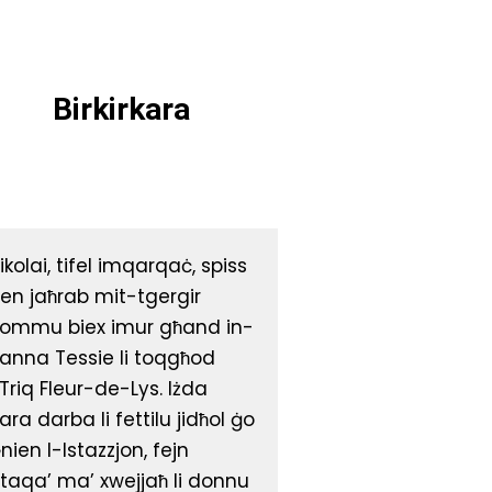
Birkirkara
ikolai, tifel imqarqaċ, spiss
ien jaħrab mit-tgergir
’ommu biex imur għand in-
anna Tessie li toqgħod
’Triq Fleur-de-Lys. Iżda
ara darba li fettilu jidħol ġo
nien l-Istazzjon, fejn
iltaqa’ ma’ xwejjaħ li donnu