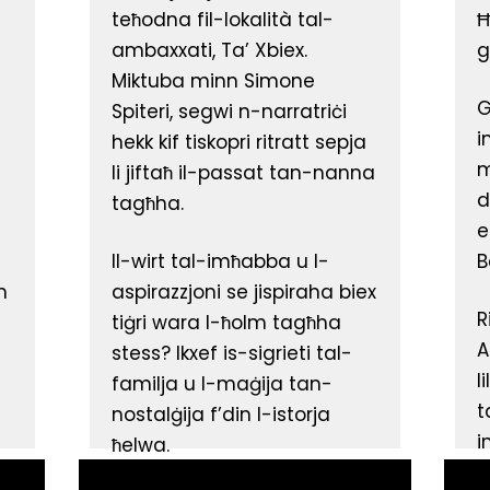
teħodna fil-lokalità tal-
Ħ
ambaxxati, Ta’ Xbiex.
g
Miktuba minn Simone
G
Spiteri, segwi n-narratriċi
i
hekk kif tiskopri ritratt sepja
m
li jiftaħ il-passat tan-nanna
d
tagħha.
e
Il-wirt tal-imħabba u l-
B
m
aspirazzjoni se jispiraha biex
R
tiġri wara l-ħolm tagħha
A
stess? Ikxef is-sigrieti tal-
l
familja u l-maġija tan-
t
nostalġija f’din l-istorja
i
ħelwa.
t