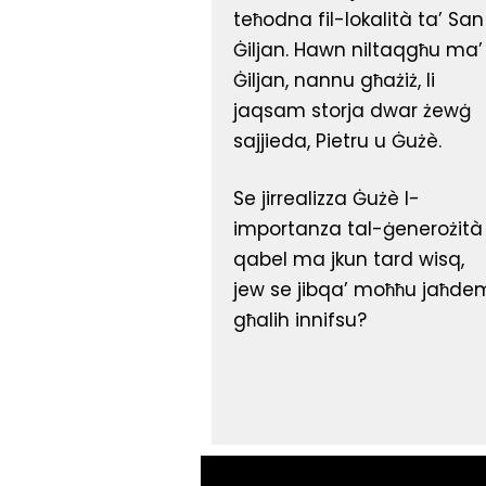
teħodna fil-lokalità ta’ San
Ġiljan. Hawn niltaqgħu ma’
Ġiljan, nannu għażiż, li
jaqsam storja dwar żewġ
sajjieda, Pietru u Ġużè.
Se jirrealizza Ġużè l-
importanza tal-ġenerożità
qabel ma jkun tard wisq,
jew se jibqa’ moħħu jaħde
għalih innifsu?