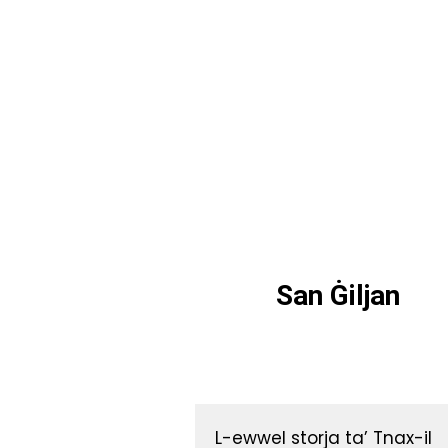
San Ġiljan
L-ewwel storja ta’ Tnax-il