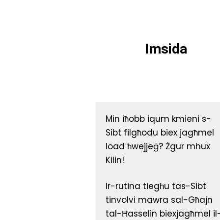
Imsida
Min iħobb iqum kmieni s-
Sibt filgħodu biex jagħmel
load ħwejjeġ? Żgur mhux
Kilin!
Ir-rutina tiegħu tas-Sibt
tinvolvi mawra sal-Għajn
tal-Ħasselin biexjagħmel il