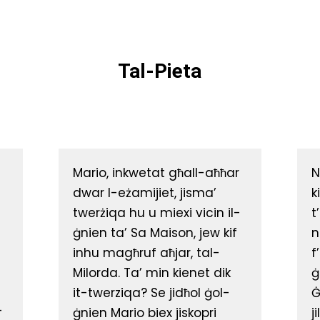
Tal-Pieta
Mario, inkwetat għall-aħħar
N
dwar l-eżamijiet, jisma’
k
twerżiqa hu u miexi vicin il-
t
ġnien ta’ Sa Maison, jew kif
n
inhu magħruf aħjar, tal-
f
Milorda. Ta’ min kienet dik
ġ
it-twerziqa? Se jidħol ġol-
Ġ
-
ġnien Mario biex jiskopri
j