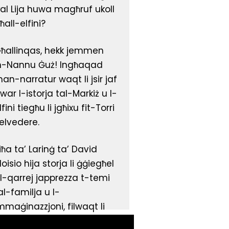
al Lija huwa magħruf ukoll
ħall-elfini?
ħallinqas, hekk jemmen
n-Nannu Ġuż! Ingħaqad
an-narratur waqt li jsir jaf
war l-istorja tal-Markiż u l-
lfini tiegħu li jgħixu fit-Torri
elvedere.
iħa ta’ Larinġ ta’ David
loisio hija storja li ġġiegħel
ill-qarrej japprezza t-temi
al-familja u l-
mmaġinazzjoni, filwaqt li
fakkar ir-relazzjoni mimlija