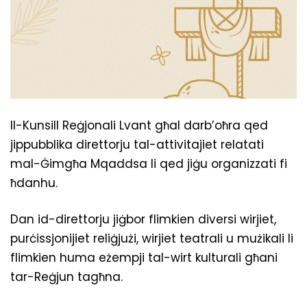
Il-Kunsill Reġjonali Lvant għal darb’oħra qed
jippubblika direttorju tal-attivitajiet relatati
mal-Ġimgħa Mqaddsa li qed jiġu organizzati fi
ħdanhu.
Dan id-direttorju jiġbor flimkien diversi wirjiet,
purċissjonijiet reliġjużi, wirjiet teatrali u mużikali li
flimkien huma eżempji tal-wirt kulturali għani
tar-Reġjun tagħna.