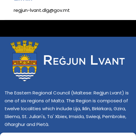
regjun-lvant.dlg@gov.mt
The Eastern Regional Council (Maltese: Reġjun Lvant) is
one of six regions of Malta. The Region is composed of
twelve localities which include Lija, Iklin, Birkirkara, Gzira,
Sliema, St. Julian's, Ta' Xbiex, Imsida, Swieqi, Pembroke,
Għarghur and Pietà.