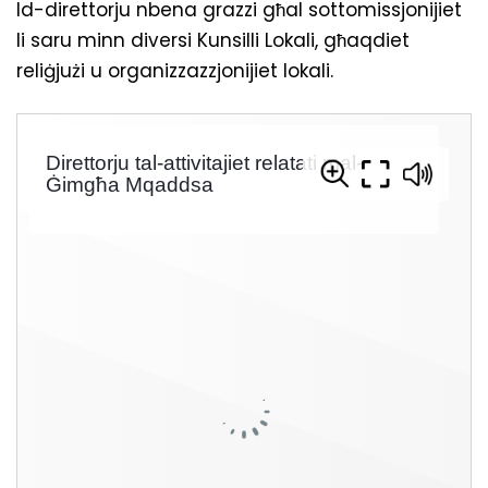
Id-direttorju nbena grazzi għal sottomissjonijiet
li saru minn diversi Kunsilli Lokali, għaqdiet
reliġjużi u organizzazzjonijiet lokali.